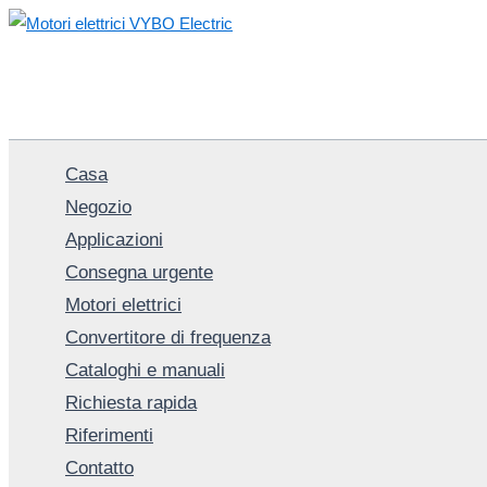
Vai
al
contenuto
Casa
Negozio
Applicazioni
Consegna urgente
Motori elettrici
Convertitore di frequenza
Cataloghi e manuali
Richiesta rapida
Riferimenti
Contatto