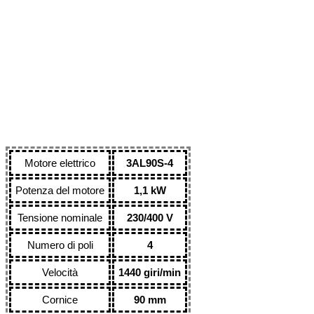
Motore elettrico
3AL90S-4
Potenza del motore
1,1 kW
Tensione nominale
230/400 V
Numero di poli
4
Velocità
1440 giri/min
Cornice
90 mm