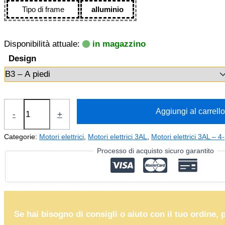
Tipo di frame
alluminio
Disponibilità attuale:
in magazzino
Design
Motore
Aggiungi al carrello
-
+
elettrico
1,1kW
Categorie:
Motori elettrici
,
Motori elettrici 3AL
,
Motori elettrici 3AL – 4
3AL90S-
Processo di acquisto sicuro garantito
4
(IE3-
400V-
1440
Se hai bisogno di consigli o aiuto con il tuo ordine, 
giri/min)