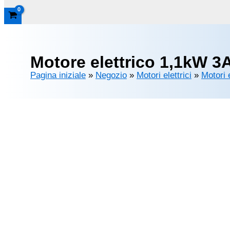
Motore elettrico 1,1kW 3
Pagina iniziale
»
Negozio
»
Motori elettrici
»
Motori e