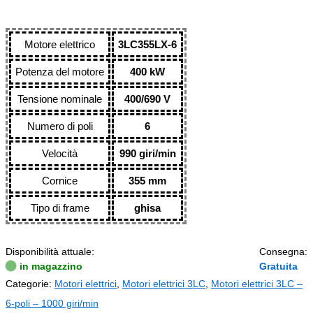
Motore elettrico
3LC355LX-6
Potenza del motore
400 kW
Tensione nominale
400/690 V
Numero di poli
6
Velocità
990 giri/min
Cornice
355 mm
Tipo di frame
ghisa
Disponibilità attuale:
Consegna:
in magazzino
Gratuita
Categorie:
Motori elettrici
,
Motori elettrici 3LC
,
Motori elettrici 3LC –
6-poli – 1000 giri/min