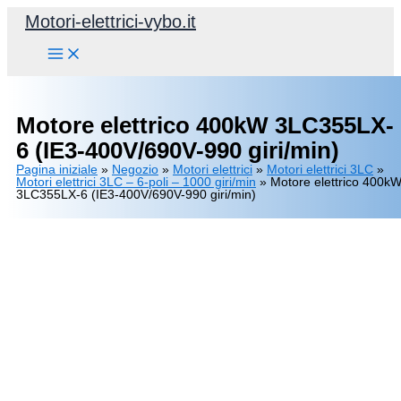
Vai
Motori-elettrici-vybo.it
al
contenuto
Motore elettrico 400kW 3LC355LX-
6 (IE3-400V/690V-990 giri/min)
Pagina iniziale
»
Negozio
»
Motori elettrici
»
Motori elettrici 3LC
»
Motori elettrici 3LC – 6-poli – 1000 giri/min
»
Motore elettrico 400k
3LC355LX-6 (IE3-400V/690V-990 giri/min)