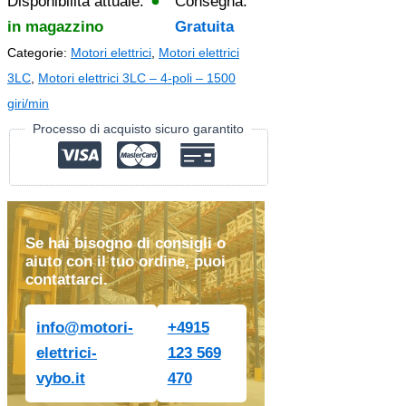
Disponibilità attuale:
Consegna:
in magazzino
Gratuita
Categorie:
Motori elettrici
,
Motori elettrici
3LC
,
Motori elettrici 3LC – 4-poli – 1500
giri/min
Processo di acquisto sicuro garantito
Se hai bisogno di consigli o
aiuto con il tuo ordine, puoi
contattarci.
info@motori-
+4915
elettrici-
123 569
vybo.it
470