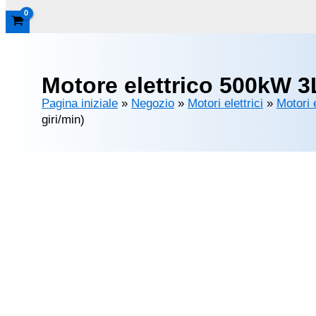
Motore elettrico 500kW 3
Pagina iniziale
»
Negozio
»
Motori elettrici
»
Motori 
giri/min)