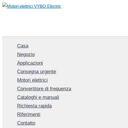
Vai
al
contenuto
Casa
Negozio
Applicazioni
Consegna urgente
Motori elettrici
Convertitore di frequenza
Cataloghi e manuali
Richiesta rapida
Riferimenti
Contatto