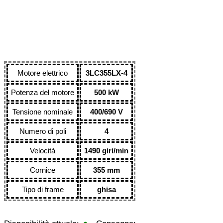
Motore elettrico
3LC355LX-4
Potenza del motore
500 kW
Tensione nominale
400/690 V
Numero di poli
4
Velocità
1490 giri/min
Cornice
355 mm
Tipo di frame
ghisa