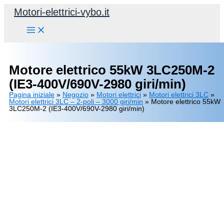
Vai
Motori-elettrici-vybo.it
al
contenuto
Motore elettrico 55kW 3LC250M-2
(IE3-400V/690V-2980 giri/min)
Pagina iniziale
»
Negozio
»
Motori elettrici
»
Motori elettrici 3LC
»
Motori elettrici 3LC – 2-poli – 3000 giri/min
»
Motore elettrico 55kW
3LC250M-2 (IE3-400V/690V-2980 giri/min)