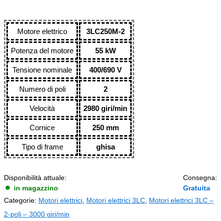
Motore elettrico
3LC250M-2
Potenza del motore
55 kW
Tensione nominale
400/690 V
Numero di poli
2
Velocità
2980 giri/min
Cornice
250 mm
Tipo di frame
ghisa
Disponibilità attuale:
Consegna:
in magazzino
Gratuita
Categorie:
Motori elettrici
,
Motori elettrici 3LC
,
Motori elettrici 3LC –
2-poli – 3000 giri/min