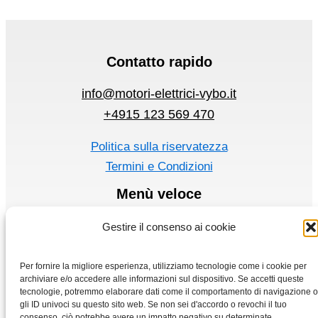
Contatto rapido
info@motori-elettrici-vybo.it
+4915 123 569 470
Politica sulla riservatezza
Termini e Condizioni
Menù veloce
Motori elettrici
Gestire il consenso ai cookie
Convertitore di frequenza
Casa
Per fornire la migliore esperienza, utilizziamo tecnologie come i cookie per
archiviare e/o accedere alle informazioni sul dispositivo. Se accetti queste
Negozio
tecnologie, potremmo elaborare dati come il comportamento di navigazione o
gli ID univoci su questo sito web. Se non sei d'accordo o revochi il tuo
consenso, ciò potrebbe avere un impatto negativo su determinate