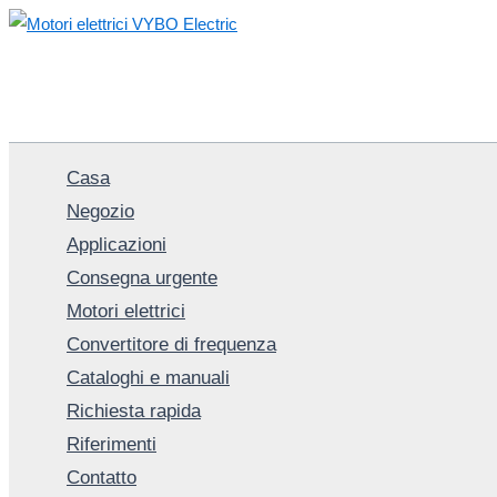
Vai
al
contenuto
Casa
Negozio
Applicazioni
Consegna urgente
Motori elettrici
Convertitore di frequenza
Cataloghi e manuali
Richiesta rapida
Riferimenti
Contatto