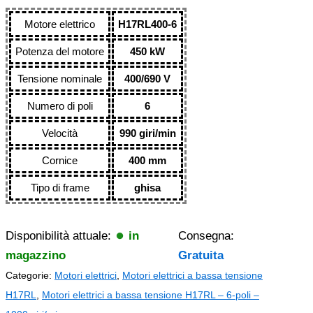
Motore elettrico
H17RL400-6
Potenza del motore
450 kW
Tensione nominale
400/690 V
Numero di poli
6
Velocità
990 giri/min
Cornice
400 mm
Tipo di frame
ghisa
Disponibilità attuale:
in
Consegna:
magazzino
Gratuita
Categorie:
Motori elettrici
,
Motori elettrici a bassa tensione
H17RL
,
Motori elettrici a bassa tensione H17RL – 6-poli –