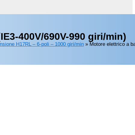
IE3-400V/690V-990 giri/min)
ensione H17RL – 6-poli – 1000 giri/min
»
Motore elettrico a b