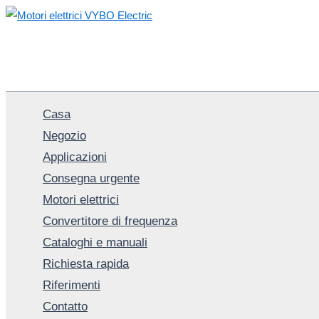
Vai
al
contenuto
Casa
Negozio
Applicazioni
Consegna urgente
Motori elettrici
Convertitore di frequenza
Cataloghi e manuali
Richiesta rapida
Riferimenti
Contatto