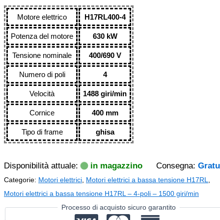
Motore elettrico
H17RL400-4
Potenza del motore
630 kW
Tensione nominale
400/690 V
Numero di poli
4
Velocità
1488 giri/min
Cornice
400 mm
Tipo di frame
ghisa
Disponibilità attuale:
in magazzino
Consegna:
Gratu
Categorie:
Motori elettrici
,
Motori elettrici a bassa tensione H17RL
,
Motori elettrici a bassa tensione H17RL – 4-poli – 1500 giri/min
Processo di acquisto sicuro garantito