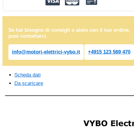
Se hai bisogno di consigli o aiuto con il tuo ordine,
puoi contattarci.
info@motori-elettrici-vybo.it
+4915 123 569 470
Scheda dati
Da scaricare