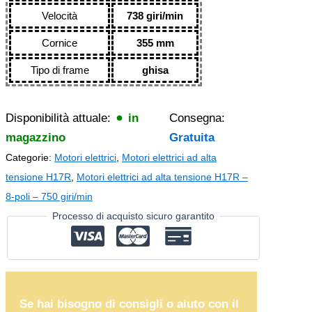
Velocità
738 giri/min
Cornice
355 mm
Tipo di frame
ghisa
Disponibilità attuale:
in
Consegna:
magazzino
Gratuita
Categorie:
Motori elettrici
,
Motori elettrici ad alta
tensione H17R
,
Motori elettrici ad alta tensione H17R –
8-poli – 750 giri/min
Processo di acquisto sicuro garantito
Se hai bisogno di consigli o aiuto con il