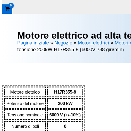
Motore elettrico ad alta
Pagina iniziale
»
Negozio
»
Motori elettrici
»
Motori 
tensione 200kW H17R355-8 (6000V-738 giri/min)
Motore elettrico
H17R355-8
Potenza del motore
200 kW
Tensione nominale
6000 V (+/-10%)
Numero di poli
8