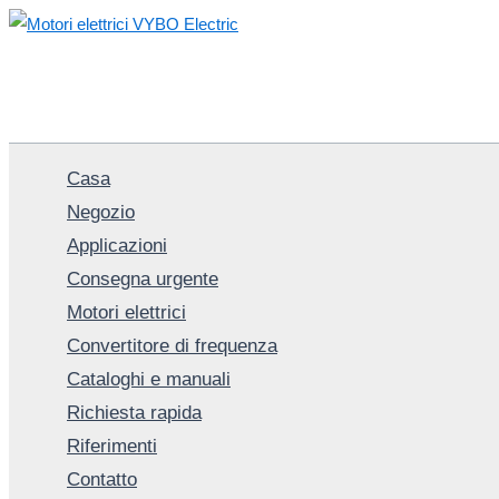
Vai
al
contenuto
Casa
Negozio
Applicazioni
Consegna urgente
Motori elettrici
Convertitore di frequenza
Cataloghi e manuali
Richiesta rapida
Riferimenti
Contatto