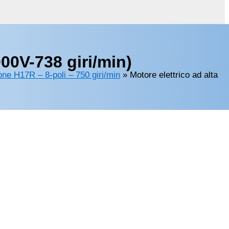
00V-738 giri/min)
ione H17R – 8-poli – 750 giri/min
»
Motore elettrico ad alta