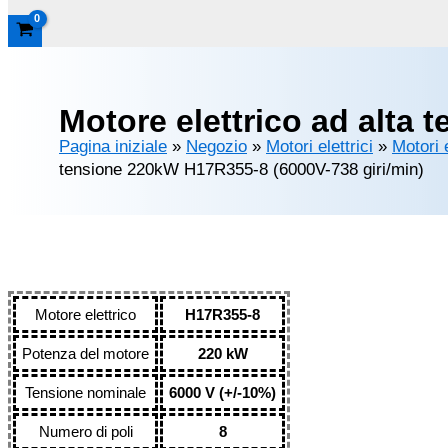
Motore elettrico ad alta
Pagina iniziale
»
Negozio
»
Motori elettrici
»
Motori 
tensione 220kW H17R355-8 (6000V-738 giri/min)
Motore elettrico
H17R355-8
Potenza del motore
220 kW
Tensione nominale
6000 V (+/-10%)
Numero di poli
8