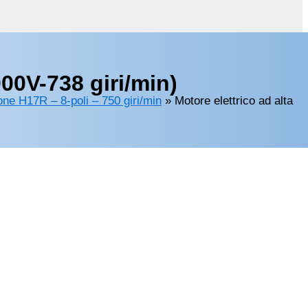
00V-738 giri/min)
ione H17R – 8-poli – 750 giri/min
»
Motore elettrico ad alta