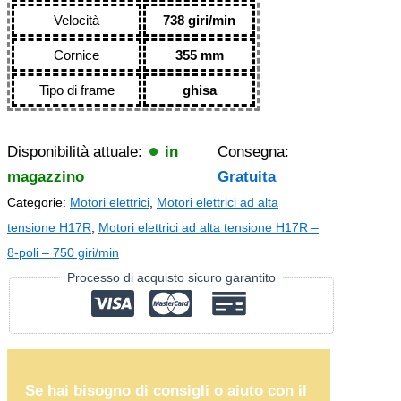
Velocità
738 giri/min
Cornice
355 mm
Tipo di frame
ghisa
Disponibilità attuale:
in
Consegna:
magazzino
Gratuita
Categorie:
Motori elettrici
,
Motori elettrici ad alta
tensione H17R
,
Motori elettrici ad alta tensione H17R –
8-poli – 750 giri/min
Processo di acquisto sicuro garantito
Se hai bisogno di consigli o aiuto con il