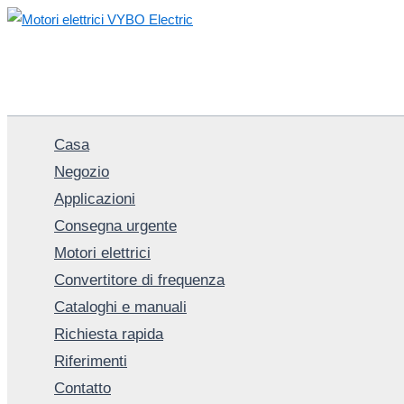
Vai
al
contenuto
Casa
Negozio
Applicazioni
Consegna urgente
Motori elettrici
Convertitore di frequenza
Cataloghi e manuali
Richiesta rapida
Riferimenti
Contatto