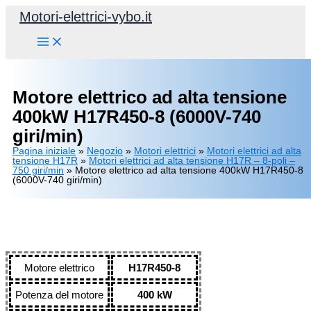
Vai
Motori-elettrici-vybo.it
al
contenuto
Motore elettrico ad alta tensione
400kW H17R450-8 (6000V-740
giri/min)
Pagina iniziale
»
Negozio
»
Motori elettrici
»
Motori elettrici ad alta
tensione H17R
»
Motori elettrici ad alta tensione H17R – 8-poli –
750 giri/min
»
Motore elettrico ad alta tensione 400kW H17R450-8
(6000V-740 giri/min)
Motore elettrico
H17R450-8
Potenza del motore
400 kW