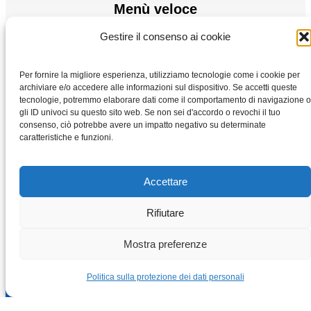
Menù veloce
Gestire il consenso ai cookie
Motori elettrici
Convertitore di frequenza
Per fornire la migliore esperienza, utilizziamo tecnologie come i cookie per
Casa
archiviare e/o accedere alle informazioni sul dispositivo. Se accetti queste
Negozio
tecnologie, potremmo elaborare dati come il comportamento di navigazione o
gli ID univoci su questo sito web. Se non sei d'accordo o revochi il tuo
consenso, ciò potrebbe avere un impatto negativo su determinate
caratteristiche e funzioni.
Accettare
Rifiutare
Copyright © 2026 Motori-elettrici-vybo.it | VYBO Electric
Mostra preferenze
Politica sulla protezione dei dati personali