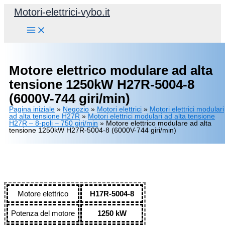
Vai
Motori-elettrici-vybo.it
al
contenuto
Motore elettrico modulare ad alta
tensione 1250kW H27R-5004-8
(6000V-744 giri/min)
Pagina iniziale
»
Negozio
»
Motori elettrici
»
Motori elettrici modulari
ad alta tensione H27R
»
Motori elettrici modulari ad alta tensione
H27R – 8-poli – 750 giri/min
»
Motore elettrico modulare ad alta
tensione 1250kW H27R-5004-8 (6000V-744 giri/min)
Motore elettrico
H17R-5004-8
Potenza del motore
1250 kW