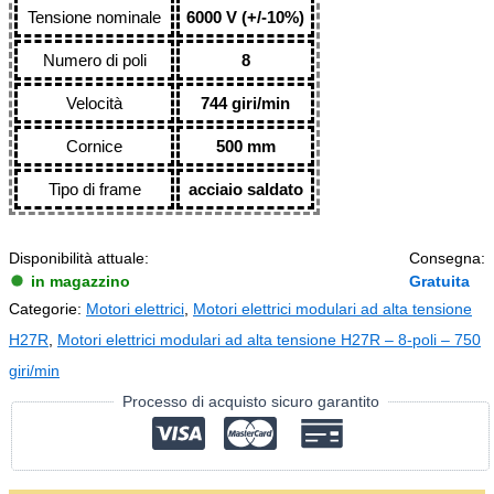
Tensione nominale
6000 V (+/-10%)
Numero di poli
8
Velocità
744 giri/min
Cornice
500 mm
Tipo di frame
acciaio saldato
Disponibilità attuale:
Consegna:
in magazzino
Gratuita
Categorie:
Motori elettrici
,
Motori elettrici modulari ad alta tensione
H27R
,
Motori elettrici modulari ad alta tensione H27R – 8-poli – 750
giri/min
Processo di acquisto sicuro garantito