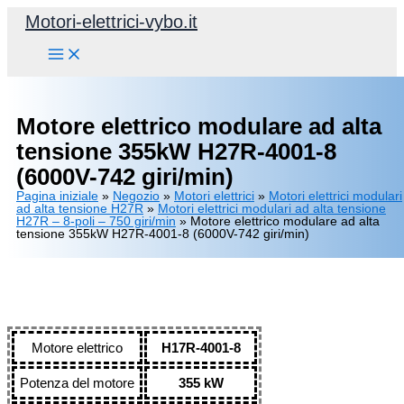
Vai
Motori-elettrici-vybo.it
al
contenuto
Motore elettrico modulare ad alta
tensione 355kW H27R-4001-8
(6000V-742 giri/min)
Pagina iniziale
»
Negozio
»
Motori elettrici
»
Motori elettrici modulari
ad alta tensione H27R
»
Motori elettrici modulari ad alta tensione
H27R – 8-poli – 750 giri/min
»
Motore elettrico modulare ad alta
tensione 355kW H27R-4001-8 (6000V-742 giri/min)
Motore elettrico
H17R-4001-8
Potenza del motore
355 kW