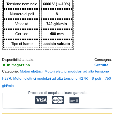
Tensione nominale
6000 V (+/-10%)
Numero di poli
8
Velocità
742 giri/min
Cornice
400 mm
Tipo di frame
acciaio saldato
Disponibilità attuale:
Consegna:
in magazzino
Gratuita
Categorie:
Motori elettrici
,
Motori elettrici modulari ad alta tensione
H27R
,
Motori elettrici modulari ad alta tensione H27R – 8-poli – 750
giri/min
Processo di acquisto sicuro garantito