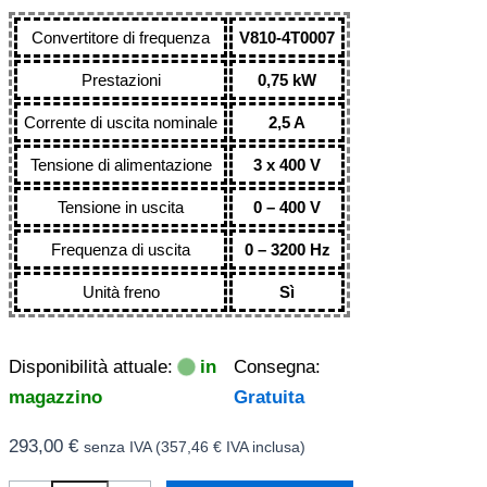
Convertitore di frequenza
V810-4T0007
Prestazioni
0,75 kW
Corrente di uscita nominale
2,5 A
Tensione di alimentazione
3 x 400 V
Tensione in uscita
0 – 400 V
Frequenza di uscita
0 – 3200 Hz
Unità freno
Sì
Disponibilità attuale:
in
Consegna:
magazzino
Gratuita
293,00
€
senza IVA (
357,46
€
IVA inclusa)