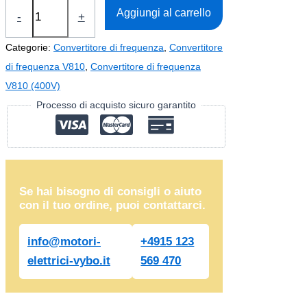
Convertitore
Aggiungi al carrello
-
+
di
frequenza
Categorie:
Convertitore di frequenza
,
Convertitore
0,75kW
di frequenza V810
,
Convertitore di frequenza
V810-
V810 (400V)
4T0007
Processo di acquisto sicuro garantito
(400V)
quantità
Se hai bisogno di consigli o aiuto
con il tuo ordine, puoi contattarci.
info@motori-
+4915 123
elettrici-vybo.it
569 470