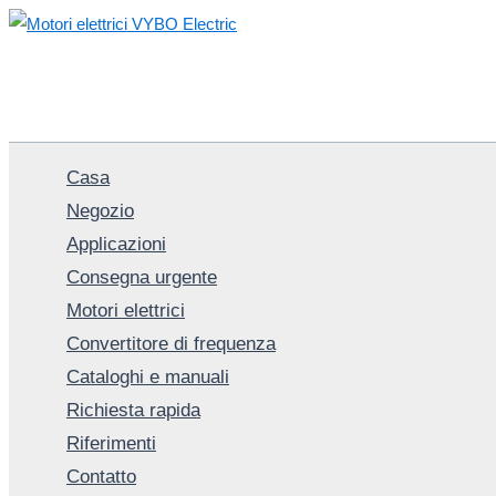
Vai
al
contenuto
Casa
Negozio
Applicazioni
Consegna urgente
Motori elettrici
Convertitore di frequenza
Cataloghi e manuali
Richiesta rapida
Riferimenti
Contatto