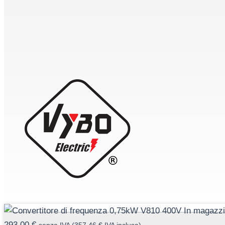
293,00
€