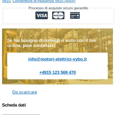
V810
,
Convertitore di frequenza V810 (400V)
Processo di acquisto sicuro garantito
Se hai bisogno di consigli o aiuto con il tuo
ordine, puoi contattarci.
info@motori-elettrici-vybo.it
+4915 123 569 470
Da scaricare
Scheda dati