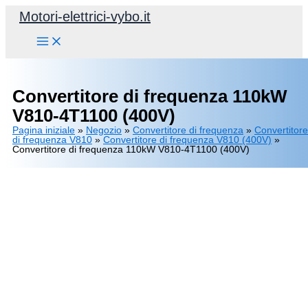
Vai
Motori-elettrici-vybo.it
al
contenuto
Convertitore di frequenza 110kW
V810-4T1100 (400V)
Pagina iniziale
»
Negozio
»
Convertitore di frequenza
»
Convertitore
di frequenza V810
»
Convertitore di frequenza V810 (400V)
»
Convertitore di frequenza 110kW V810-4T1100 (400V)