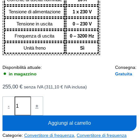
Tensione di alimentazione
1 x 230 V
Tensione in uscita
0 – 230 V
Frequenza di uscita
0 – 3200 Hz
Unità freno
Sì
Disponibilità attuale:
Consegna:
in magazzino
Gratuita
255,00
€
senza IVA (
311,10
€
IVA inclusa)
Convertitore
-
+
di
frequenza
Aggiungi al carrello
2,2kW
V800-
Categorie:
Convertitore di frequenza
,
Convertitore di frequenza