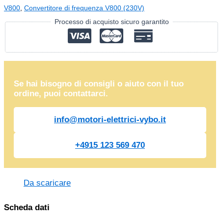
2S0022
V800
,
Convertitore di frequenza V800 (230V)
(230V)
Processo di acquisto sicuro garantito
quantità
Se hai bisogno di consigli o aiuto con il tuo
ordine, puoi contattarci.
info@motori-elettrici-vybo.it
+4915 123 569 470
Da scaricare
Scheda dati