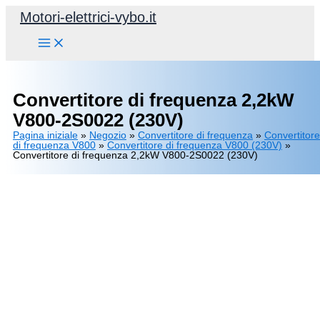
Vai
Motori-elettrici-vybo.it
2,2kW
al
V800-
contenuto
2S0022
(230V)
Convertitore di frequenza 2,2kW
quantità
V800-2S0022 (230V)
Pagina iniziale
»
Negozio
»
Convertitore di frequenza
»
Convertitore
di frequenza V800
»
Convertitore di frequenza V800 (230V)
»
Convertitore di frequenza 2,2kW V800-2S0022 (230V)