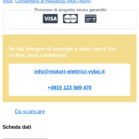
V800
,
Convertitore di frequenza V800 (400V)
Processo di acquisto sicuro garantito
Se hai bisogno di consigli o aiuto con il tuo
ordine, puoi contattarci.
info@motori-elettrici-vybo.it
+4915 123 569 470
Da scaricare
Scheda dati