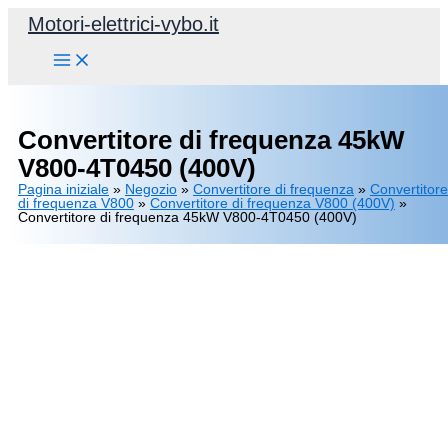
Vai
Motori-elettrici-vybo.it
al
contenuto
Convertitore di frequenza 45kW
V800-4T0450 (400V)
Pagina iniziale
»
Negozio
»
Convertitore di frequenza
»
Convertitore
di frequenza V800
»
Convertitore di frequenza V800 (400V)
»
Convertitore di frequenza 45kW V800-4T0450 (400V)