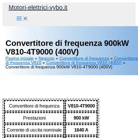
Vai
Motori-elettrici-vybo.it
al
contenuto
Convertitore di frequenza 900kW
V810-4T9000 (400V)
Pagina iniziale
»
Negozio
»
Convertitore di frequenza
»
Convertitore
di frequenza V810
»
Convertitore di frequenza V810 (400V)
»
Convertitore di frequenza 900kW V810-4T9000 (400V)
Convertitore di frequenza
V810-4T9000
Prestazioni
900 kW
Corrente di uscita nominale
1640 A