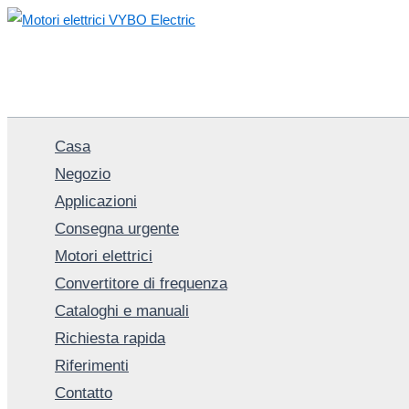
Vai
al
contenuto
Casa
Negozio
Applicazioni
Consegna urgente
Motori elettrici
Convertitore di frequenza
Cataloghi e manuali
Richiesta rapida
Riferimenti
Contatto