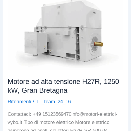
prestazioni
a
media
tensione
H17R,
1350
kW
Motore ad alta tensione H27R, 1250
kW, Gran Bretagna
Riferimenti
/
TT_team_24_16
Contattaci: +49 15123569470info@motori-elettrici-
vybo.it Tipo di motore elettrico Motore elettrico
asincrono ad anelli collettori H27R-SR-500-04