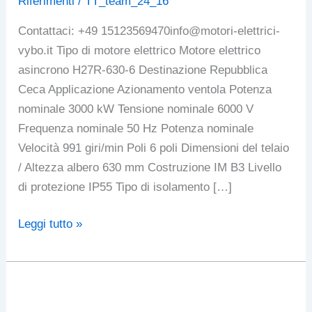
Riferimenti
/
TT_team_24_16
Contattaci: +49 15123569470info@motori-elettrici-
vybo.it Tipo di motore elettrico Motore elettrico
asincrono H27R-630-6 Destinazione Repubblica
Ceca Applicazione Azionamento ventola Potenza
nominale 3000 kW Tensione nominale 6000 V
Frequenza nominale 50 Hz Potenza nominale
Velocità 991 giri/min Poli 6 poli Dimensioni del telaio
/ Altezza albero 630 mm Costruzione IM B3 Livello
di protezione IP55 Tipo di isolamento […]
3
Leggi tutto »
motori
elettrici
ad
alta