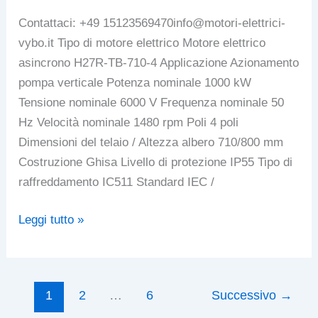
Contattaci: +49 15123569470info@motori-elettrici-
vybo.it Tipo di motore elettrico Motore elettrico
asincrono H27R-TB-710-4 Applicazione Azionamento
pompa verticale Potenza nominale 1000 kW
Tensione nominale 6000 V Frequenza nominale 50
Hz Velocità nominale 1480 rpm Poli 4 poli
Dimensioni del telaio / Altezza albero 710/800 mm
Costruzione Ghisa Livello di protezione IP55 Tipo di
raffreddamento IC511 Standard IEC /
Motore
Leggi tutto »
elettrico
verticale
raffreddato
1
2
…
6
Successivo
→
a