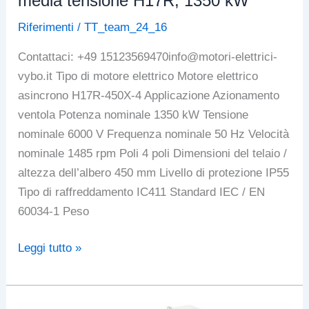
media tensione H17R, 1350 kW
kW,
Riferimenti
/
TT_team_24_16
Cile
Contattaci: +49 15123569470info@motori-elettrici-
vybo.it Tipo di motore elettrico Motore elettrico
asincrono H17R-450X-4 Applicazione Azionamento
ventola Potenza nominale 1350 kW Tensione
nominale 6000 V Frequenza nominale 50 Hz Velocità
nominale 1485 rpm Poli 4 poli Dimensioni del telaio /
altezza dell’albero 450 mm Livello di protezione IP55
Tipo di raffreddamento IC411 Standard IEC / EN
60034-1 Peso
Motore
Leggi tutto »
speciale
ad
alte