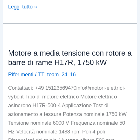
3
Leggi tutto »
motori
elettrici
a
doppia
velocità
Motore a media tensione con rotore a
H27RG,
barre di rame H17R, 1750 kW
1700/1000
Riferimenti
/
TT_team_24_16
kW,
Repubblica
Contattaci: +49 15123569470info@motori-elettrici-
Ceca
vybo.it Tipo di motore elettrico Motore elettrico
asincrono H17R-500-4 Applicazione Test di
azionamento a fessura Potenza nominale 1750 kW
Tensione nominale 6000 V Frequenza nominale 50
Hz Velocità nominale 1488 rpm Poli 4 poli