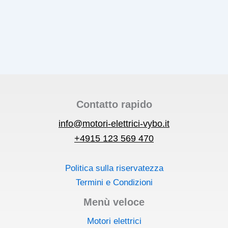
tubo
H27R-
TB,
1000
kW
Contatto rapido
info@motori-elettrici-vybo.it
+4915 123 569 470
Politica sulla riservatezza
Termini e Condizioni
Menù veloce
Motori elettrici