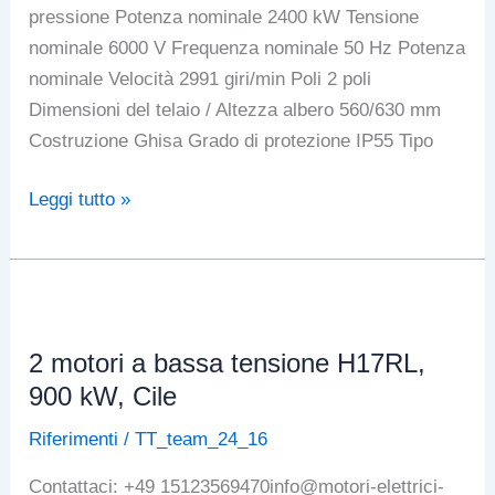
pressione Potenza nominale 2400 kW Tensione
nominale 6000 V Frequenza nominale 50 Hz Potenza
nominale Velocità 2991 giri/min Poli 2 poli
Dimensioni del telaio / Altezza albero 560/630 mm
Costruzione Ghisa Grado di protezione IP55 Tipo
Motore
Leggi tutto »
elettrico
con
cuscinetto
a
strisciamento
2 motori a bassa tensione H17RL,
H17R,
900 kW, Cile
2400
Riferimenti
/
TT_team_24_16
kW,
Polonia
Contattaci: +49 15123569470info@motori-elettrici-