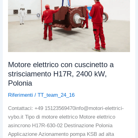
velocità
H17R,
1250
kW
Motore elettrico con cuscinetto a
strisciamento H17R, 2400 kW,
Polonia
Riferimenti
/
TT_team_24_16
Contattaci: +49 15123569470info@motori-elettrici-
vybo.it Tipo di motore elettrico Motore elettrico
asincrono H17R-630-02 Destinazione Polonia
Applicazione Azionamento pompa KSB ad alta