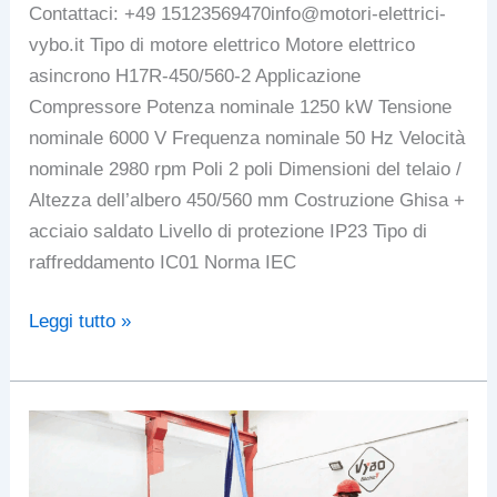
Contattaci: +49 15123569470info@motori-elettrici-
vybo.it Tipo di motore elettrico Motore elettrico
asincrono H17R-450/560-2 Applicazione
Compressore Potenza nominale 1250 kW Tensione
nominale 6000 V Frequenza nominale 50 Hz Velocità
nominale 2980 rpm Poli 2 poli Dimensioni del telaio /
Altezza dell’albero 450/560 mm Costruzione Ghisa +
acciaio saldato Livello di protezione IP23 Tipo di
raffreddamento IC01 Norma IEC
Motore
Leggi tutto »
a
media
tensione
ad
alta